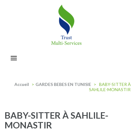
Aller
au
contenu
(Pressez
Entrée)
trust-multiservices
Accueil
>
GARDES BEBES EN TUNISIE
>
BABY-SITTER À
SAHLILE-MONASTIR
BABY-SITTER À SAHLILE-
MONASTIR