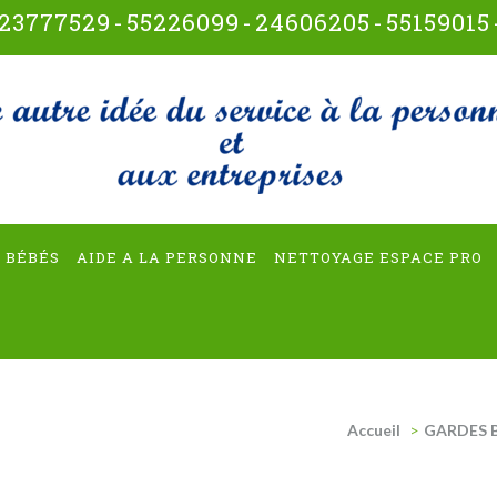
23777529
-
55226099
-
24606205
-
55159015
t-multiservices
 BÉBÉS
AIDE A LA PERSONNE
NETTOYAGE ESPACE PRO
Accueil
>
GARDES B