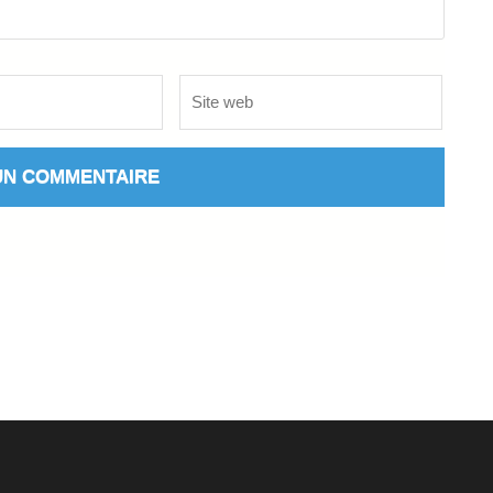
Site
web