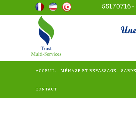
Aller
55170716
-
au
contenu
trus
(Pressez
Entrée)
ACCEUIL
MÉNAGE ET REPASSAGE
GARDE
CONTACT