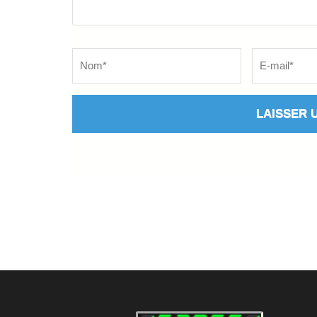
Name
*
Email
*