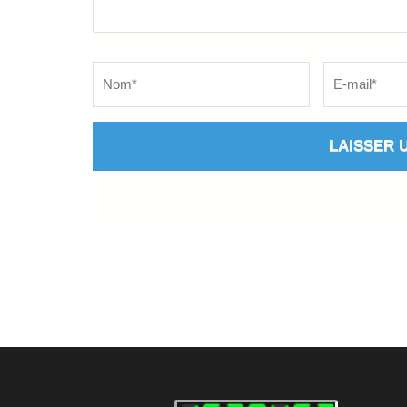
Name
*
Email
*