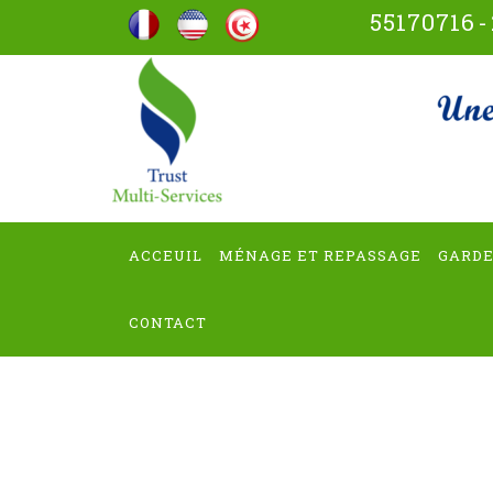
Aller
55170716
-
au
contenu
trus
(Pressez
Entrée)
ACCEUIL
MÉNAGE ET REPASSAGE
GARDE
CONTACT