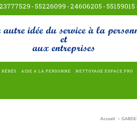
23777529
-
55226099
-
24606205
-
55159015
t-multiservices
 BÉBÉS
AIDE A LA PERSONNE
NETTOYAGE ESPACE PRO
Accueil
>
GARDES