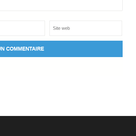
Site
web