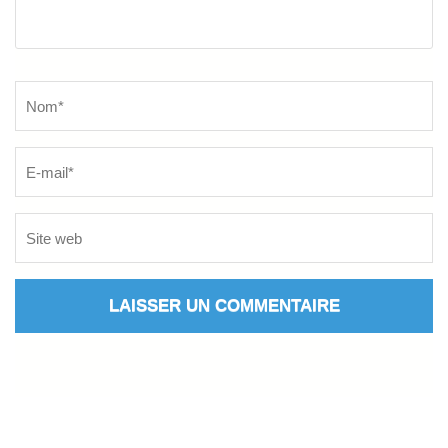
Name
*