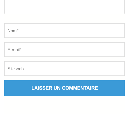
Name
*