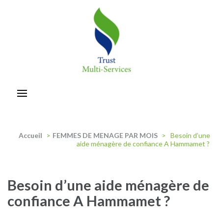
Aller
au
contenu
(Pressez
Entrée)
trust-multiservices
Accueil
>
FEMMES DE MENAGE PAR MOIS
>
Besoin d’une
aide ménagère de confiance A Hammamet ?
Besoin d’une aide ménagère de
confiance A Hammamet ?