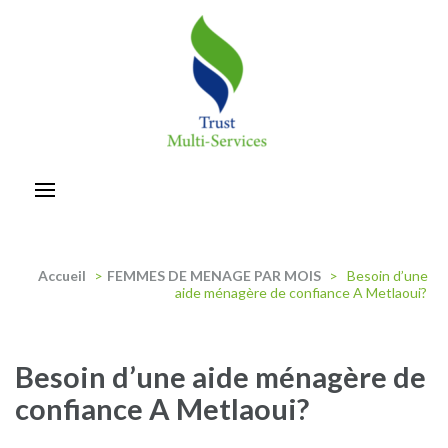
Aller
au
contenu
(Pressez
Entrée)
trust-multiservices
Accueil
>
FEMMES DE MENAGE PAR MOIS
>
Besoin d’une
aide ménagère de confiance A Metlaoui?
Besoin d’une aide ménagère de
confiance A Metlaoui?