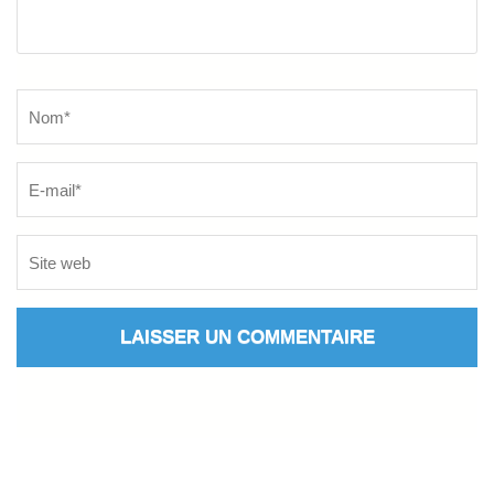
Name
*