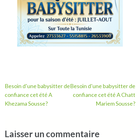
Navigation
Besoin d’une babysitter de
Besoin d’une babysitter de
de
confiance cet été A
confiance cet été A Chatt
l’article
Khezama Sousse?
Mariem Sousse?
Laisser un commentaire