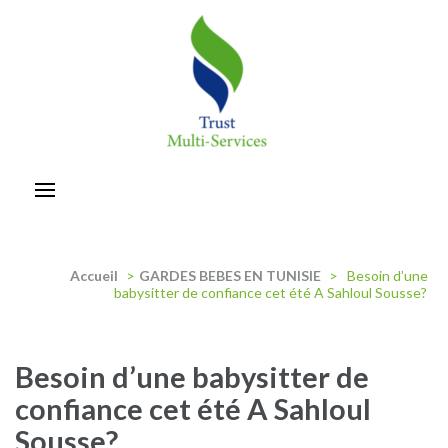
Aller
au
contenu
(Pressez
Entrée)
trust-multiservices
Accueil
>
GARDES BEBES EN TUNISIE
>
Besoin d’une
babysitter de confiance cet été A Sahloul Sousse?
Besoin d’une babysitter de
confiance cet été A Sahloul
Sousse?