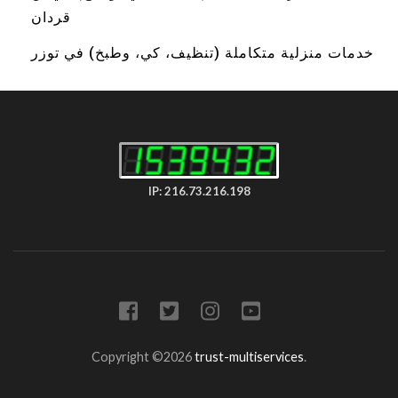
قردان
خدمات منزلية متكاملة (تنظيف، كي، وطبخ) في توزر
IP: 216.73.216.198
Copyright ©2026
trust-multiservices
.