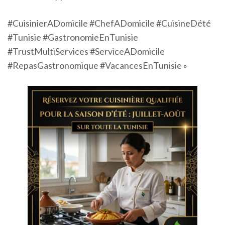
#CuisinierADomicile #ChefADomicile #CuisineDété
#Tunisie #GastronomieEnTunisie
#TrustMultiServices #ServiceADomicile
#RepasGastronomique #VacancesEnTunisie »