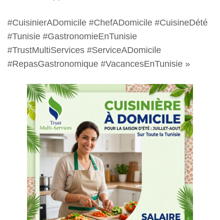
#CuisinierADomicile #ChefADomicile #CuisineDété
#Tunisie #GastronomieEnTunisie
#TrustMultiServices #ServiceADomicile
#RepasGastronomique #VacancesEnTunisie »