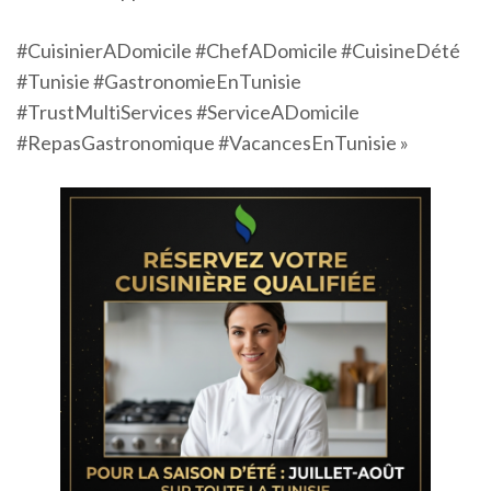
#CuisinierADomicile #ChefADomicile #CuisineDété
#Tunisie #GastronomieEnTunisie
#TrustMultiServices #ServiceADomicile
#RepasGastronomique #VacancesEnTunisie »