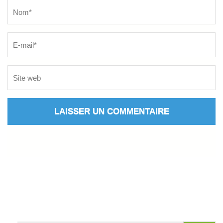
Name
*