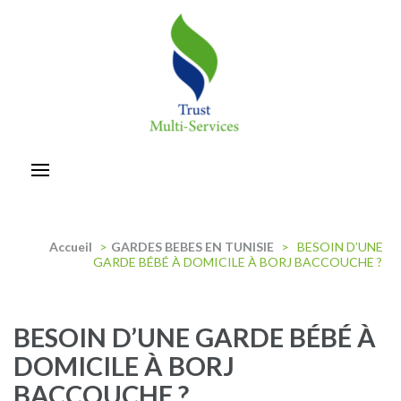
Aller
au
contenu
(Pressez
Entrée)
trust-multiservices
Accueil
>
GARDES BEBES EN TUNISIE
>
BESOIN D’UNE
GARDE BÉBÉ À DOMICILE À BORJ BACCOUCHE ?
BESOIN D’UNE GARDE BÉBÉ À
DOMICILE À BORJ
BACCOUCHE ?