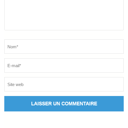
Name
*