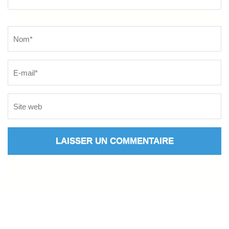
Name
*