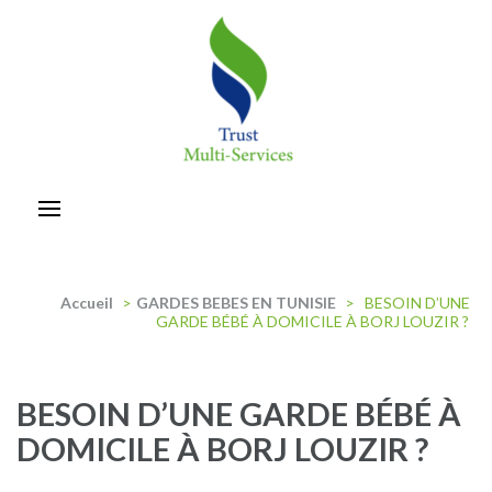
Aller
au
contenu
(Pressez
Entrée)
trust-multiservices
Accueil
>
GARDES BEBES EN TUNISIE
>
BESOIN D’UNE
GARDE BÉBÉ À DOMICILE À BORJ LOUZIR ?
BESOIN D’UNE GARDE BÉBÉ À
DOMICILE À BORJ LOUZIR ?