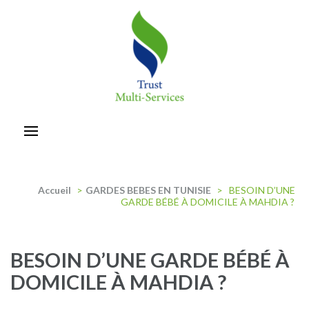
Aller
au
contenu
(Pressez
Entrée)
trust-multiservices
Accueil
>
GARDES BEBES EN TUNISIE
>
BESOIN D’UNE
GARDE BÉBÉ À DOMICILE À MAHDIA ?
BESOIN D’UNE GARDE BÉBÉ À
DOMICILE À MAHDIA ?