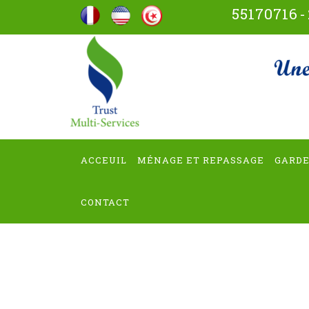
Aller
55170716
-
au
contenu
trus
(Pressez
Entrée)
ACCEUIL
MÉNAGE ET REPASSAGE
GARDE
CONTACT