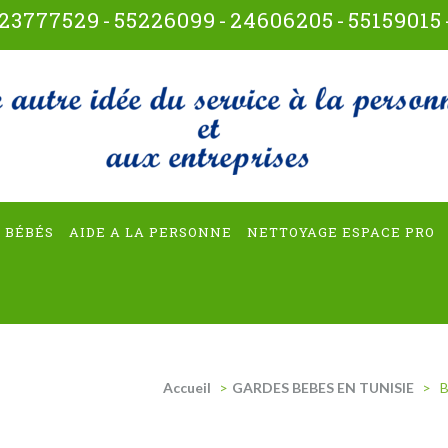
23777529
-
55226099
-
24606205
-
55159015
t-multiservices
 BÉBÉS
AIDE A LA PERSONNE
NETTOYAGE ESPACE PRO
Accueil
>
GARDES BEBES EN TUNISIE
>
B