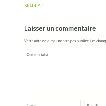
de
KELIBIA ?
l’article
Laisser un commentaire
Votre adresse e-mail ne sera pas publiée.
Les champ
Commentaire
Name
*
Email
*