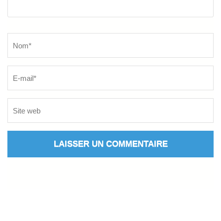
Name
*