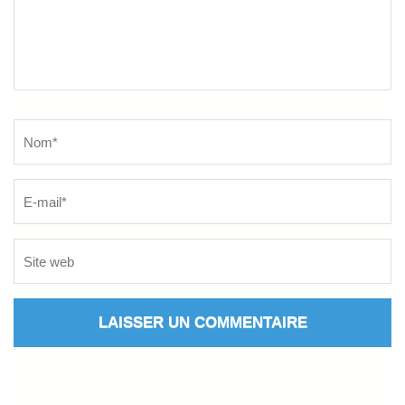
Name
*