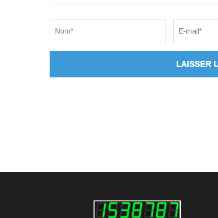
Name
*
Email
*