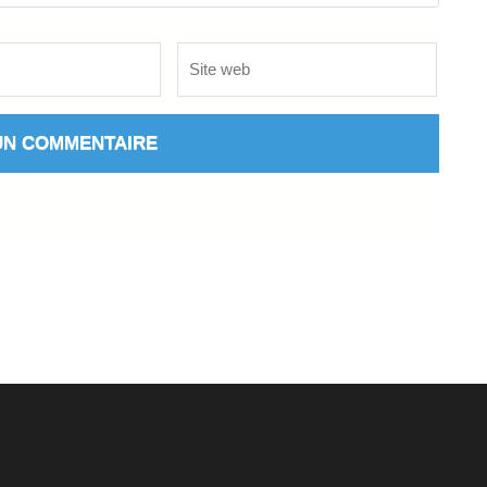
Site
web