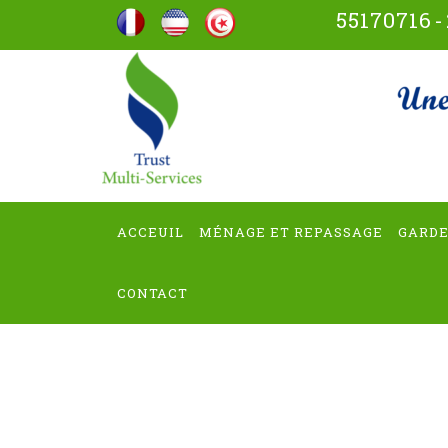
Aller
55170716
-
au
contenu
trus
(Pressez
Entrée)
ACCEUIL
MÉNAGE ET REPASSAGE
GARDE
CONTACT