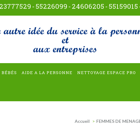
23777529
-
55226099
-
24606205
-
55159015
t-multiservices
 BÉBÉS
AIDE A LA PERSONNE
NETTOYAGE ESPACE PRO
Accueil
>
FEMMES DE MENAGE