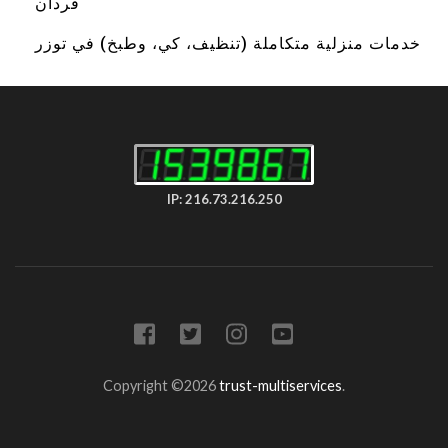
قردان
خدمات منزلية متكاملة (تنظيف، كي، وطبخ) في توزر
IP: 216.73.216.250
Copyright ©2026
trust-multiservices
.