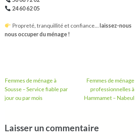
24 60 62 05
Propreté, tranquillité et confiance…
laissez-nous
nous occuper du ménage !
Navigation
Femmes de ménage à
Femmes de ménage
de
Sousse – Service fiable par
professionnelles à
l’article
jour ou par mois
Hammamet – Nabeul
Laisser un commentaire