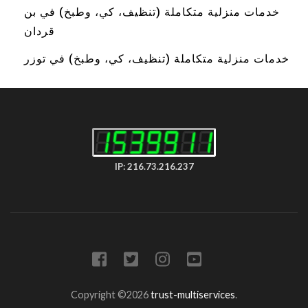
خدمات منزلية متكاملة (تنظيف، كي، وطبخ) في بن
قردان
خدمات منزلية متكاملة (تنظيف، كي، وطبخ) في توزر
IP: 216.73.216.237
Copyright ©2026
trust-multiservices
.