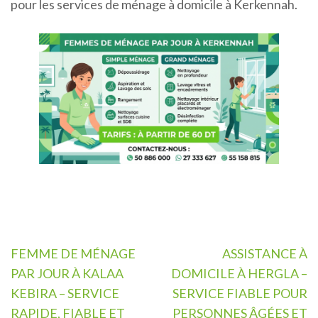
pour les services de ménage à domicile à Kerkennah.
Navigation
FEMME DE MÉNAGE
ASSISTANCE À
de
PAR JOUR À KALAA
DOMICILE À HERGLA –
l’article
KEBIRA – SERVICE
SERVICE FIABLE POUR
RAPIDE, FIABLE ET
PERSONNES ÂGÉES ET