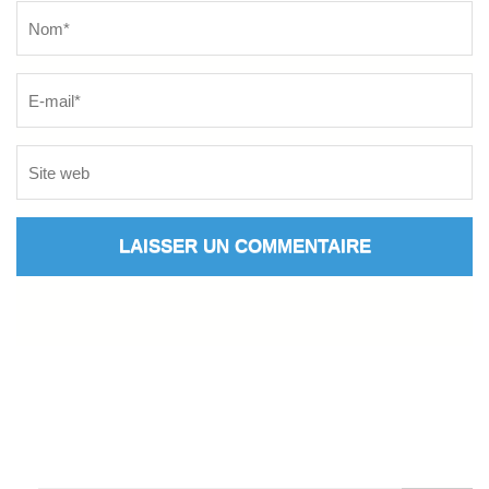
Name
*