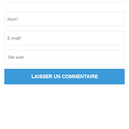
Name
*