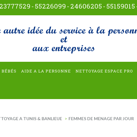
23777529
-
55226099
-
24606205
-
55159015
t-multiservices
 BÉBÉS
AIDE A LA PERSONNE
NETTOYAGE ESPACE PRO
TTOYAGE A TUNIS & BANLIEUE
>
FEMMES DE MENAGE PAR JOUR