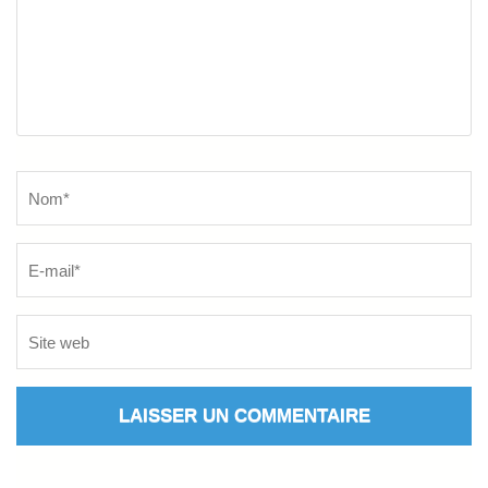
Name
*