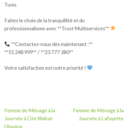
Tunis
Faites le choix de la tranquillité et du
professionnalisme avec **Trust Multiservices**
**Contactez-nous dès maintenant :**
**55 248 999** / **23 777 380**
Votre satisfaction est notre priorité !
Navigation
Femme de Ménage à la
Femme de Ménage à la
de
Journée à Cite Wahat-
Journée à Lafayette
l’article
l’Aouina