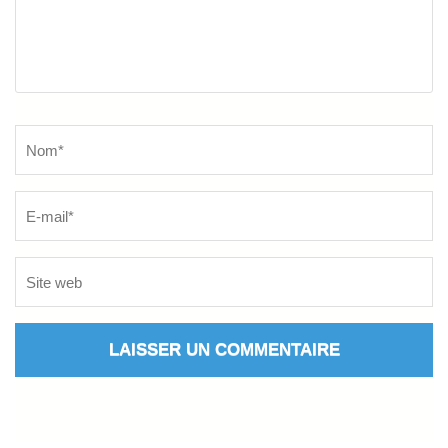
Name
*