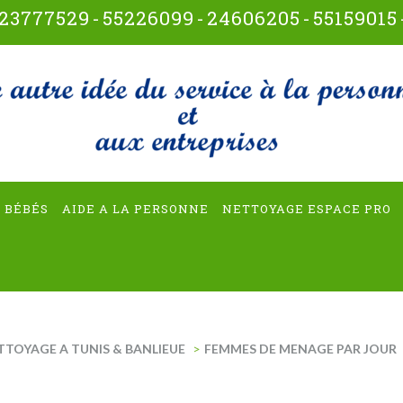
23777529
-
55226099
-
24606205
-
55159015
t-multiservices
 BÉBÉS
AIDE A LA PERSONNE
NETTOYAGE ESPACE PRO
TTOYAGE A TUNIS & BANLIEUE
>
FEMMES DE MENAGE PAR JOUR