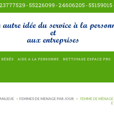
23777529
-
55226099
-
24606205
-
55159015
t-multiservices
 BÉBÉS
AIDE A LA PERSONNE
NETTOYAGE ESPACE PRO
ANLIEUE
>
FEMMES DE MENAGE PAR JOUR
>
FEMME DE MÉNAGE À
E