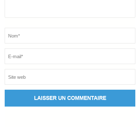
Name
*