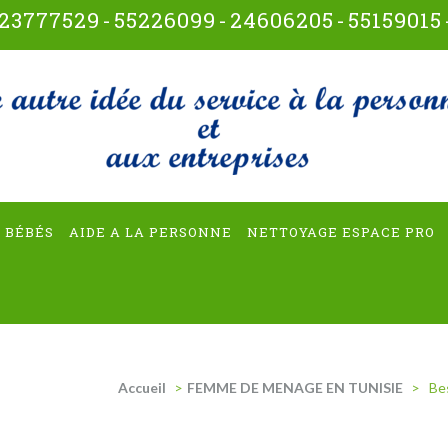
23777529
-
55226099
-
24606205
-
55159015
t-multiservices
 BÉBÉS
AIDE A LA PERSONNE
NETTOYAGE ESPACE PRO
Accueil
>
FEMME DE MENAGE EN TUNISIE
>
Be