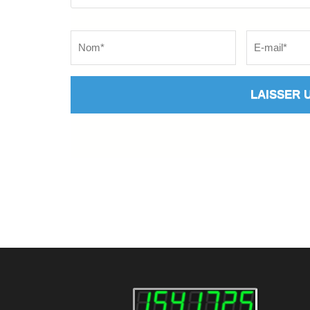
Name
*
Email
*