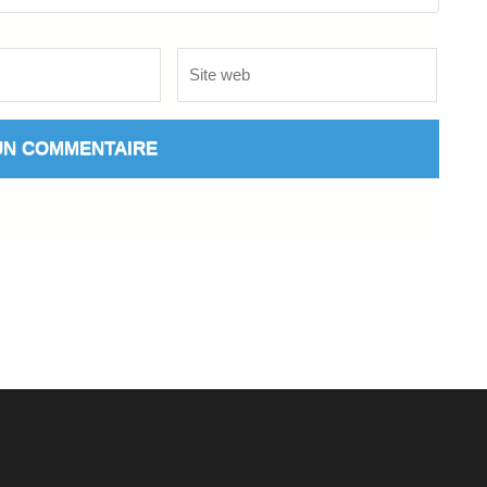
Site
web