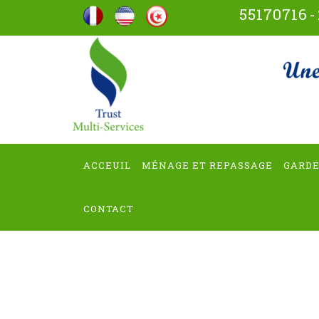
Aller
55170716
-
au
contenu
trus
(Pressez
Entrée)
ACCEUIL
MÉNAGE ET REPASSAGE
GARDE
CONTACT