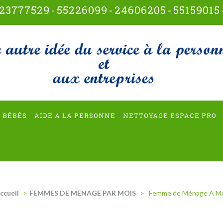
23777529
-
55226099
-
24606205
-
55159015
t-multiservices
 BÉBÉS
AIDE A LA PERSONNE
NETTOYAGE ESPACE PRO
ccueil
>
FEMMES DE MENAGE PAR MOIS
>
Femme de Ménage A Mokn