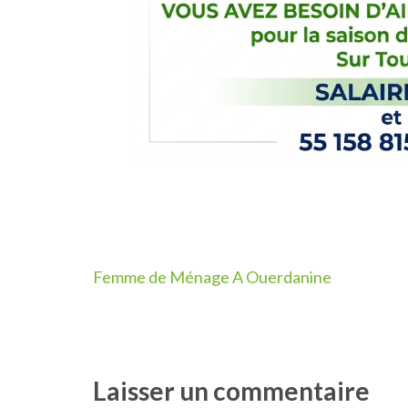
Navigation
Femme de Ménage A Ouerdanine
de
l’article
Laisser un commentaire