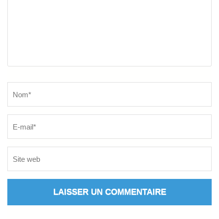
Name
*