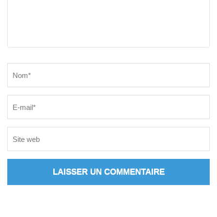
Name
*