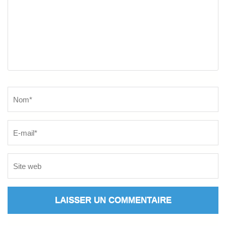
Name
*