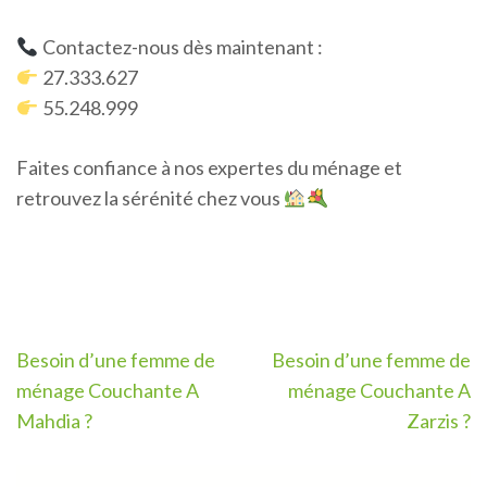
Contactez-nous dès maintenant :
27.333.627
55.248.999
Faites confiance à nos expertes du ménage et
retrouvez la sérénité chez vous
Navigation
Besoin d’une femme de
Besoin d’une femme de
de
ménage Couchante A
ménage Couchante A
l’article
Mahdia ?
Zarzis ?