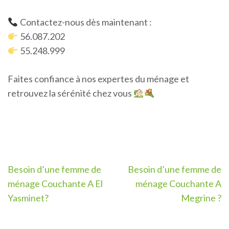
Contactez-nous dès maintenant :
56.087.202
55.248.999
Faites confiance à nos expertes du ménage et
retrouvez la sérénité chez vous
Navigation
Besoin d’une femme de
Besoin d’une femme de
de
ménage Couchante A El
ménage Couchante A
l’article
Yasminet?
Megrine ?