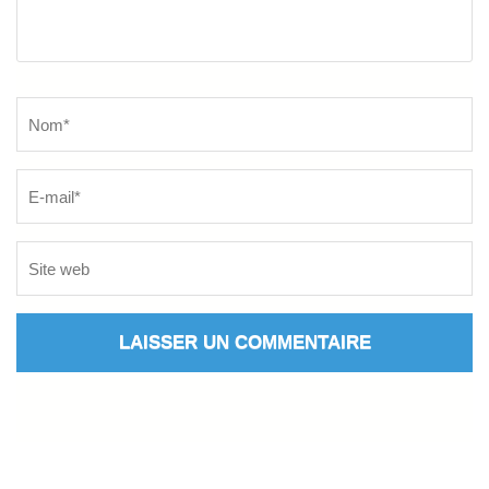
Name
*