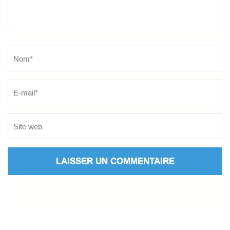
Name
*