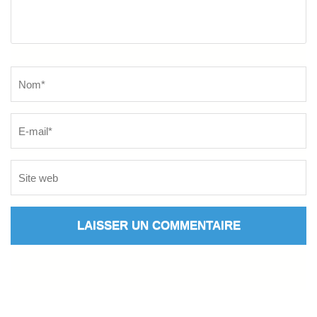
Name
*