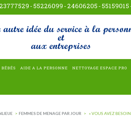
23777529
-
55226099
-
24606205
-
55159015
t-multiservices
 BÉBÉS
AIDE A LA PERSONNE
NETTOYAGE ESPACE PRO
NLIEUE
>
FEMMES DE MENAGE PAR JOUR
>
« VOUS AVEZ BESOIN