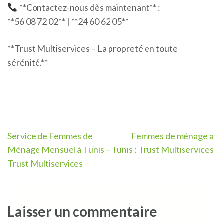
**Contactez-nous dès maintenant** :
**56 08 72 02** | **24 60 62 05**
**Trust Multiservices – La propreté en toute
sérénité.**
Navigation
Service de Femmes de
Femmes de ménage a
de
Ménage Mensuel à Tunis –
Tunis : Trust Multiservices
l’article
Trust Multiservices
Laisser un commentaire