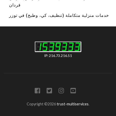
قردان
خدمات منزلية متكاملة (تنظيف، كي، وطبخ) في توزر
IP: 216.73.216.51
Copyright ©2026
trust-multiservices
.