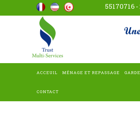
Aller
55170716
-
au
contenu
trus
(Pressez
Entrée)
ACCEUIL
MÉNAGE ET REPASSAGE
GARDE
CONTACT