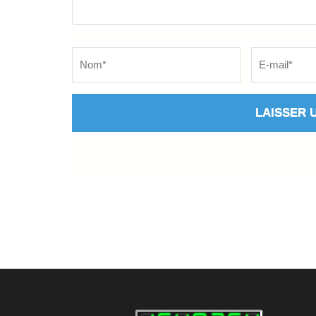
Name
*
Email
*