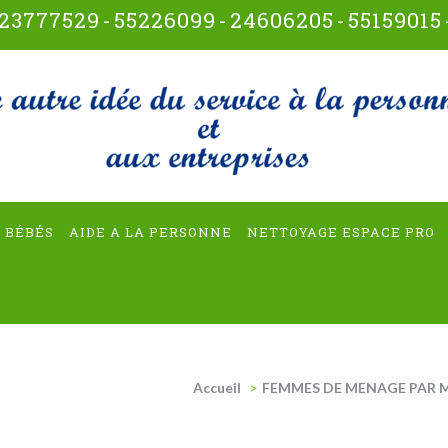
23777529
-
55226099
-
24606205
-
55159015
t-multiservices
 BÉBÉS
AIDE A LA PERSONNE
NETTOYAGE ESPACE PRO
Accueil
>
FEMMES DE MENAGE PAR 