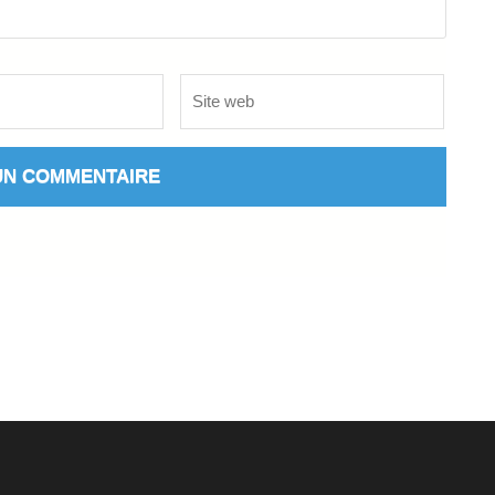
Site
web