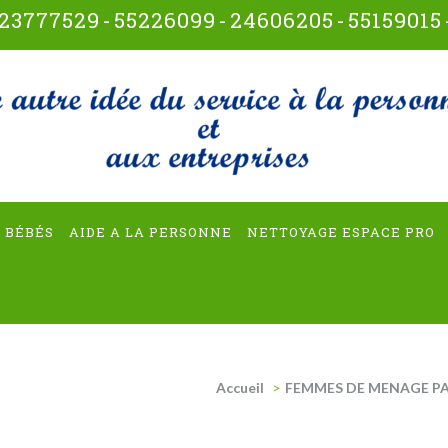
23777529
-
55226099
-
24606205
-
55159015
t-multiservices
 BÉBÉS
AIDE A LA PERSONNE
NETTOYAGE ESPACE PRO
Accueil
>
FEMMES DE MENAGE PA