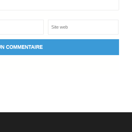
Site
web