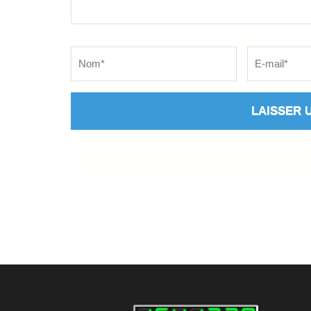
Name
*
Email
*