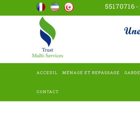
Aller
55170716
-
au
contenu
trus
(Pressez
Entrée)
ACCEUIL
MÉNAGE ET REPASSAGE
GARDE
CONTACT