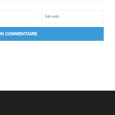
Site
web