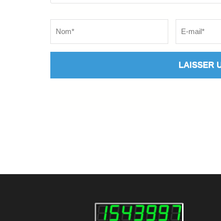
Name
*
Email
*