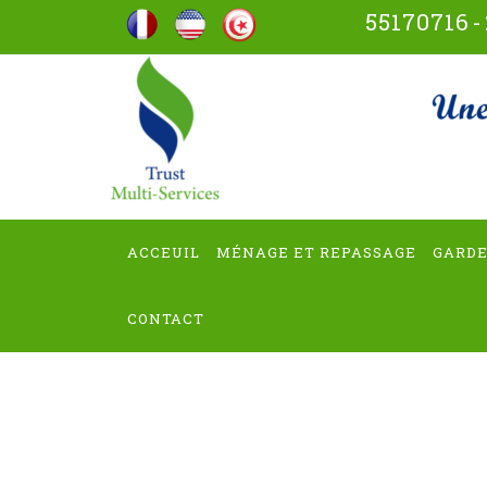
Aller
55170716
-
au
contenu
trus
(Pressez
Entrée)
ACCEUIL
MÉNAGE ET REPASSAGE
GARDE
CONTACT