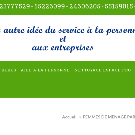
23777529
-
55226099
-
24606205
-
55159015
t-multiservices
 BÉBÉS
AIDE A LA PERSONNE
NETTOYAGE ESPACE PRO
Accueil
>
FEMMES DE MENAGE PAR