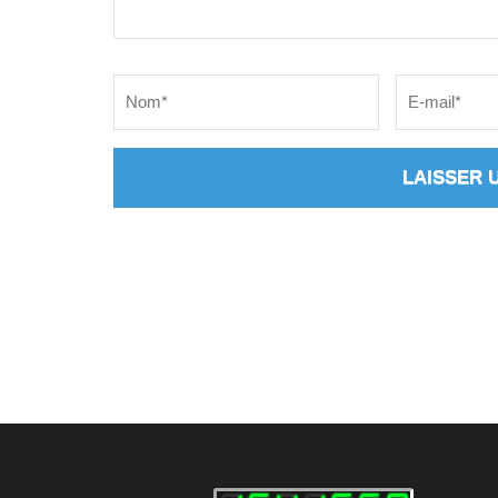
Name
*
Email
*