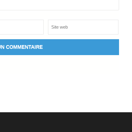
Site
web