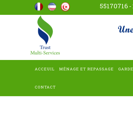
Aller
55170716
-
au
contenu
trus
(Pressez
Entrée)
ACCEUIL
MÉNAGE ET REPASSAGE
GARDE
CONTACT