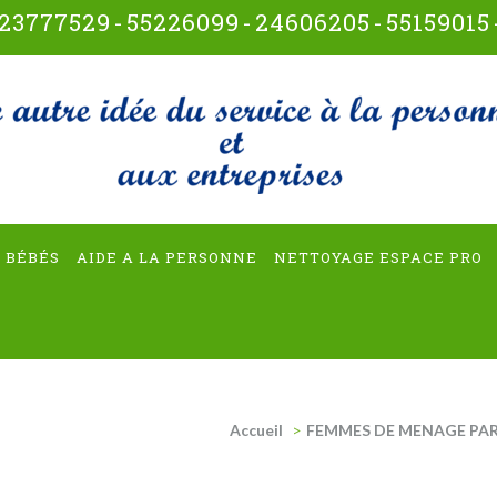
23777529
-
55226099
-
24606205
-
55159015
t-multiservices
 BÉBÉS
AIDE A LA PERSONNE
NETTOYAGE ESPACE PRO
Accueil
>
FEMMES DE MENAGE PAR