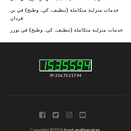
خدمات منزلية متكاملة (تنظيف، كي، وطبخ) في بن
قردان
خدمات منزلية متكاملة (تنظيف، كي، وطبخ) في توزر
IP: 216.73.217.94
Copyright ©2026
trust-multiservices
.