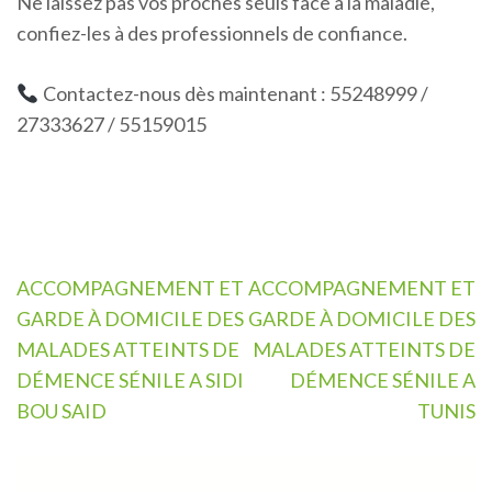
Ne laissez pas vos proches seuls face à la maladie,
confiez-les à des professionnels de confiance.
Contactez-nous dès maintenant : 55248999 /
27333627 / 55159015
Navigation
ACCOMPAGNEMENT ET
ACCOMPAGNEMENT ET
de
GARDE À DOMICILE DES
GARDE À DOMICILE DES
l’article
MALADES ATTEINTS DE
MALADES ATTEINTS DE
DÉMENCE SÉNILE A SIDI
DÉMENCE SÉNILE A
BOU SAID
TUNIS