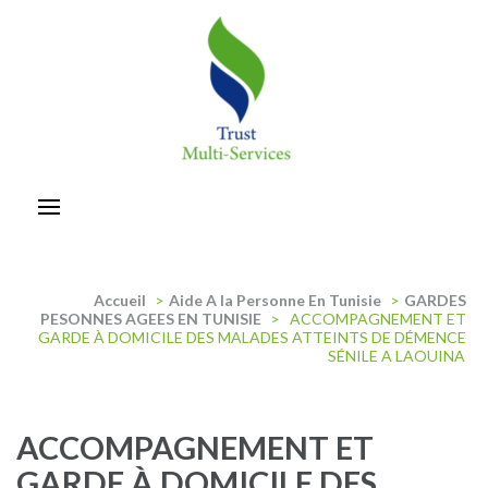
Aller
au
contenu
(Pressez
Entrée)
trust-multiservices
Accueil
>
Aide A la Personne En Tunisie
>
GARDES
PESONNES AGEES EN TUNISIE
>
ACCOMPAGNEMENT ET
GARDE À DOMICILE DES MALADES ATTEINTS DE DÉMENCE
SÉNILE A LAOUINA
ACCOMPAGNEMENT ET
GARDE À DOMICILE DES