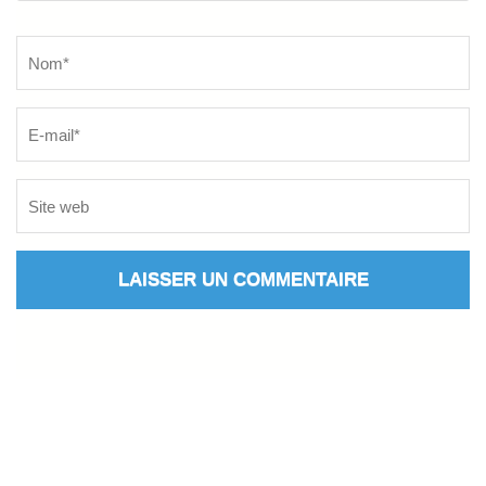
Name
*