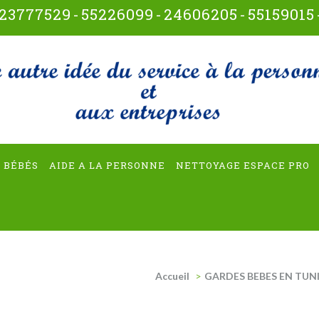
23777529
-
55226099
-
24606205
-
55159015
t-multiservices
 BÉBÉS
AIDE A LA PERSONNE
NETTOYAGE ESPACE PRO
Accueil
>
GARDES BEBES EN TUNI