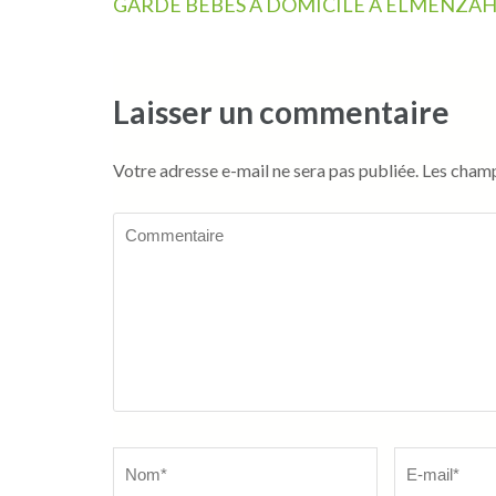
Navigation
GARDE BÉBÉS À DOMICILE À ELMENZA
de
l’article
Laisser un commentaire
Votre adresse e-mail ne sera pas publiée.
Les champ
Commentaire
Name
*
Email
*