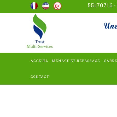
Aller
55170716
-
au
contenu
trus
(Pressez
Entrée)
ACCEUIL
MÉNAGE ET REPASSAGE
GARDE
CONTACT