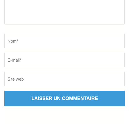
Name
*