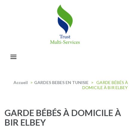
Aller
au
contenu
(Pressez
Entrée)
trust-multiservices
Accueil
>
GARDES BEBES EN TUNISIE
>
GARDE BÉBÉS À
DOMICILE À BIR ELBEY
GARDE BÉBÉS À DOMICILE À
BIR ELBEY