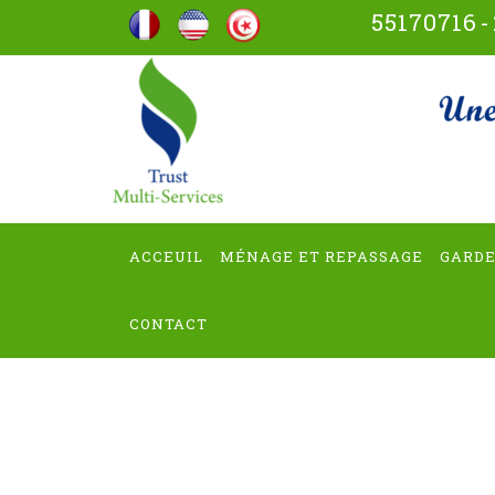
Aller
55170716
-
au
contenu
trus
(Pressez
Entrée)
ACCEUIL
MÉNAGE ET REPASSAGE
GARDE
CONTACT