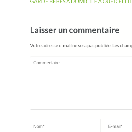
Navigation
GARDE BÉBÉS À DOMICILE À OUED ELLI
de
l’article
Laisser un commentaire
Votre adresse e-mail ne sera pas publiée.
Les champ
Commentaire
Name
*
Email
*