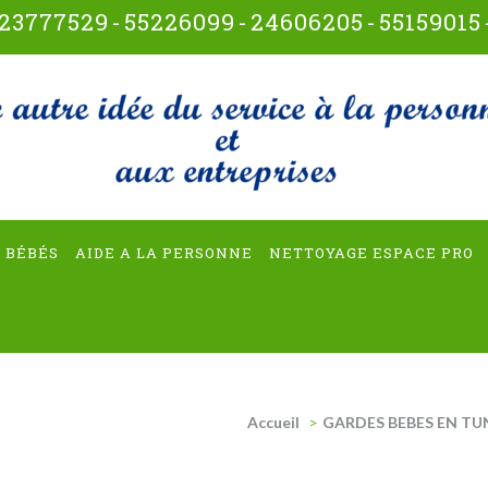
23777529
-
55226099
-
24606205
-
55159015
t-multiservices
 BÉBÉS
AIDE A LA PERSONNE
NETTOYAGE ESPACE PRO
Accueil
>
GARDES BEBES EN TUN