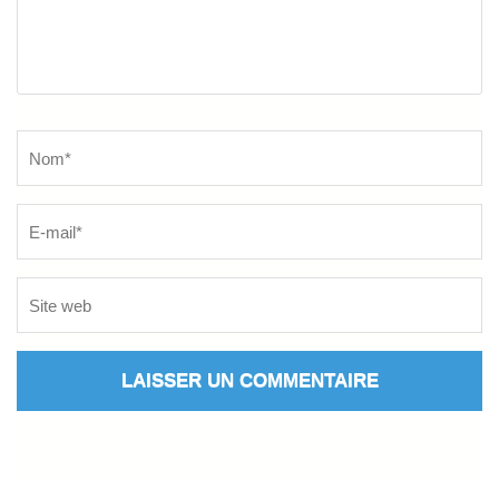
Name
*